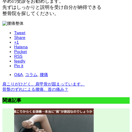
早めの受診をお勧めします。
先ずはしっかりと説明を受け自分が納得できる
整骨院を探してください。
Tweet
Share
+1
Hatena
Pocket
RSS
feedly
Pin it
Q&A
,
コラム
,
腰痛
肩こりがひどく、肩甲骨が固まっています。
骨盤のずれによる腰痛、首の痛み？
関連記事