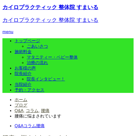
カイロプラクティック 整体院 すまいる
カイロプラクティック 整体院 すまいる
menu
トップページ
ごあいさつ
施術料金
マタニティー・ベビー整体
治療の流れ
お客様の声
院長紹介
院長インタビュー！
当院紹介
予約・アクセス
ホーム
ブログ
Q&A
,
コラム
,
腰痛
腰痛に悩まされています
Q&A
コラム
腰痛